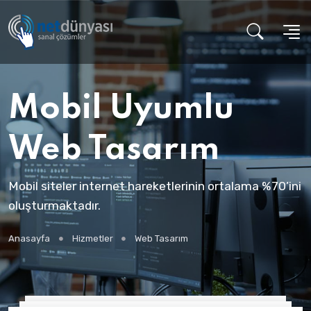
Mobil Uyumlu
Web Tasarım
Mobil siteler internet hareketlerinin ortalama %70’ini
oluşturmaktadır.
Anasayfa
Hizmetler
Web Tasarım