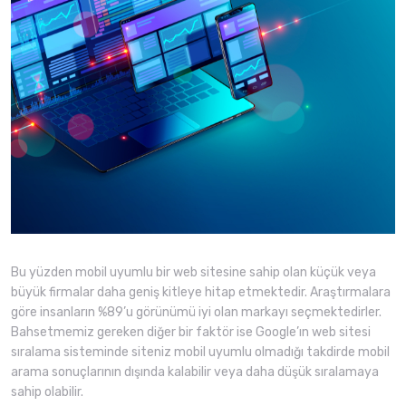
Bu yüzden mobil uyumlu bir web sitesine sahip olan küçük veya
büyük firmalar daha geniş kitleye hitap etmektedir. Araştırmalara
göre insanların %89’u görünümü iyi olan markayı seçmektedirler.
Bahsetmemiz gereken diğer bir faktör ise Google’ın web sitesi
sıralama sisteminde siteniz mobil uyumlu olmadığı takdirde mobil
arama sonuçlarının dışında kalabilir veya daha düşük sıralamaya
sahip olabilir.