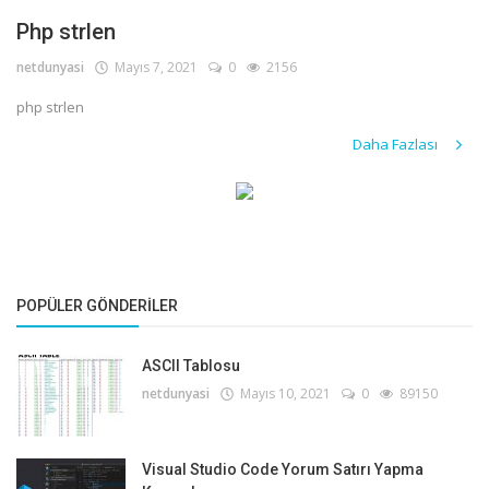
Php strlen
netdunyasi
Mayıs 7, 2021
0
2156
php strlen
Daha Fazlası
POPÜLER GÖNDERILER
ASCII Tablosu
netdunyasi
Mayıs 10, 2021
0
89150
Visual Studio Code Yorum Satırı Yapma