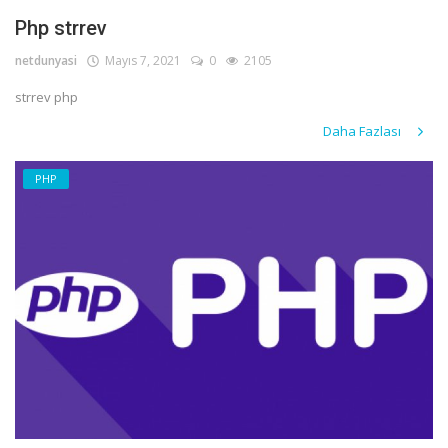
Php strrev
netdunyasi
Mayıs 7, 2021
0
2105
strrev php
Daha Fazlası
PHP