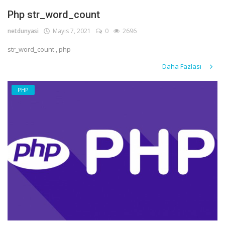
Php str_word_count
netdunyasi
Mayıs 7, 2021
0
2696
str_word_count , php
Daha Fazlası
PHP