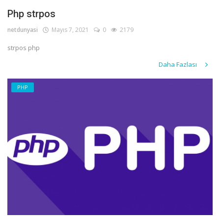
Php strpos
netdunyasi
Mayıs 7, 2021
0
2179
strpos php
Daha Fazlası
PHP