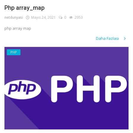
Php array_map
netdunyasi
Mayıs 24, 2021
0
2953
php array map
Daha Fazlası
PHP