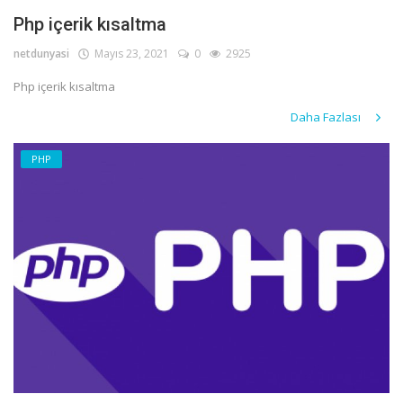
Php içerik kısaltma
netdunyasi
Mayıs 23, 2021
0
2925
Php içerik kısaltma
Daha Fazlası
PHP