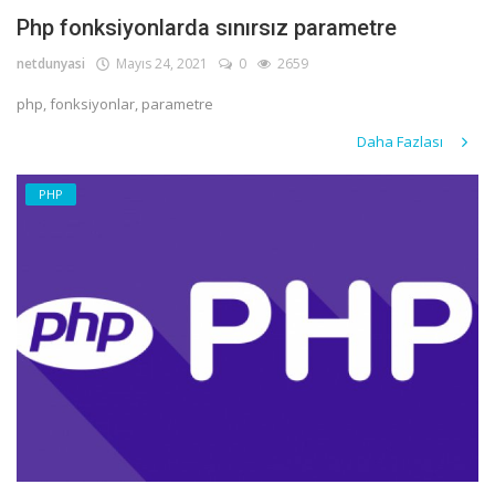
Php fonksiyonlarda sınırsız parametre
netdunyasi
Mayıs 24, 2021
0
2659
php, fonksiyonlar, parametre
Daha Fazlası
PHP