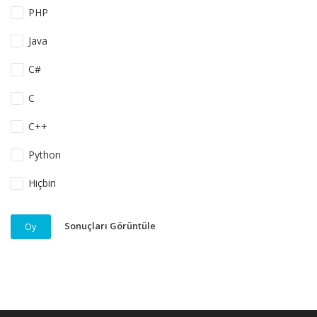
PHP
Java
C#
C
C++
Python
Hiçbiri
Sonuçları Görüntüle
Oy