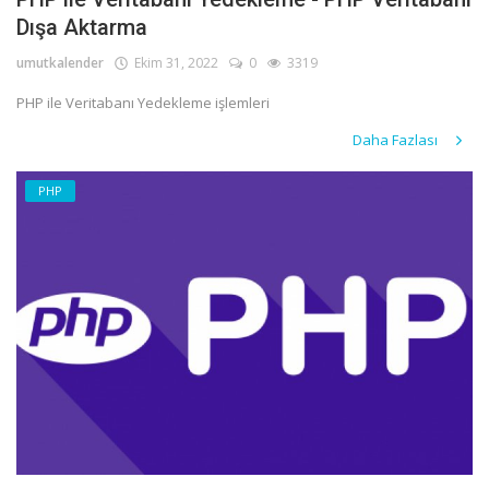
Dışa Aktarma
Giriş
umutkalender
Ekim 31, 2022
0
3319
Kayıt
PHP ile Veritabanı Yedekleme işlemleri
Daha Fazlası
PHP