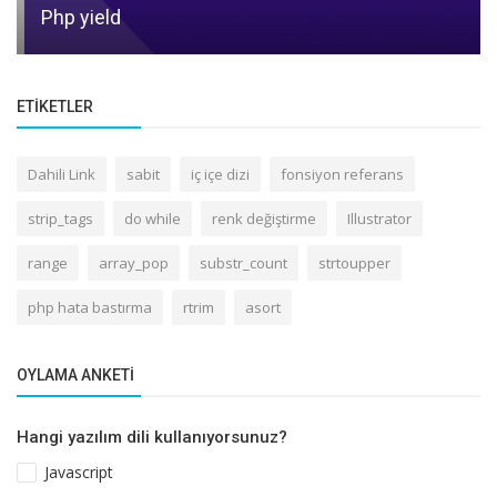
Php yield
ETIKETLER
Dahili Link
sabit
iç içe dizi
fonsiyon referans
strip_tags
do while
renk değiştirme
Illustrator
range
array_pop
substr_count
strtoupper
php hata bastırma
rtrim
asort
OYLAMA ANKETI
Hangi yazılım dili kullanıyorsunuz?
Javascript