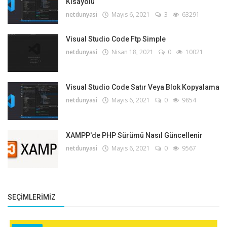
Kısayolu
netdunyasi
Mayıs 6, 2021
3
63291
Visual Studio Code Ftp Simple
netdunyasi
Nisan 18, 2021
0
10021
Visual Studio Code Satır Veya Blok Kopyalama
netdunyasi
Mayıs 6, 2021
0
9854
XAMPP'de PHP Sürümü Nasıl Güncellenir
netdunyasi
Mayıs 6, 2021
0
9567
SEÇIMLERIMIZ