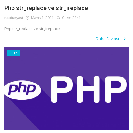
Php str_replace ve str_ireplace
netdunyasi
Mayıs 7, 2021
0
2341
Php str_replace ve str_ireplace
Daha Fazlası
PHP