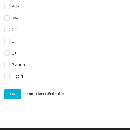
PHP
Java
C#
C
C++
Python
Hiçbiri
Sonuçları Görüntüle
Oy