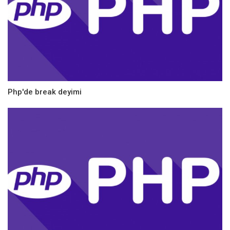
Php'de break deyimi