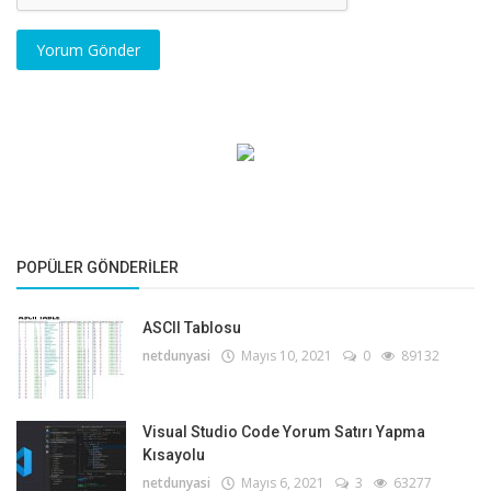
Yorum Gönder
POPÜLER GÖNDERILER
ASCII Tablosu
netdunyasi
Mayıs 10, 2021
0
89132
Visual Studio Code Yorum Satırı Yapma
Kısayolu
netdunyasi
Mayıs 6, 2021
3
63277