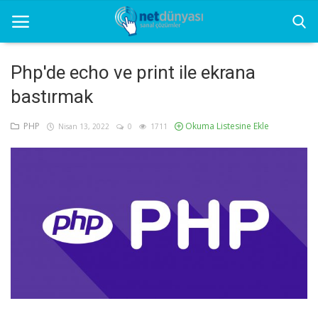
Php'de echo ve print ile ekrana
bastırmak
Ana Sayfa
PHP
Okuma Listesine Ekle
Nisan 13, 2022
0
1711
Net Dünyası
Grafik
Seo
Sunucu
Yazılım
Yazılım Programları
İletişim