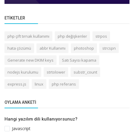
ETIKETLER
php çift tırnak kullanımı
php değişkenler
strpos
hata çözümü
abbr Kullanımı
photoshop
strcspn
Generate new DKIM keys
Satı Sayısı kapama
nodejs kurulumu
strtolower
substr_count
express.js
linux
php referans
OYLAMA ANKETI
Hangi yazılım dili kullanıyorsunuz?
Javascript