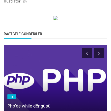
Illustrator
(3)
RASTGELE GÖNDERILER
PHP
Php'de while döngüsü