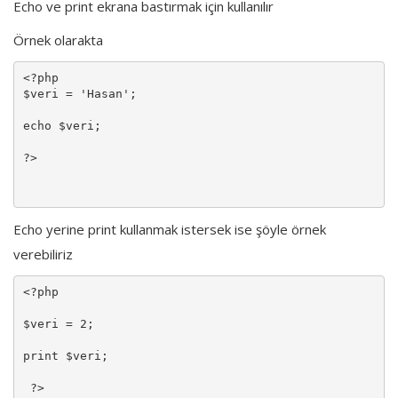
Echo ve print ekrana bastırmak için kullanılır
Giriş
Örnek olarakta
Kayıt
<?php 

$veri = 'Hasan';

echo $veri;

?>

Echo yerine print kullanmak istersek ise şöyle örnek
verebiliriz
<?php

$veri = 2;

print $veri;

 ?>