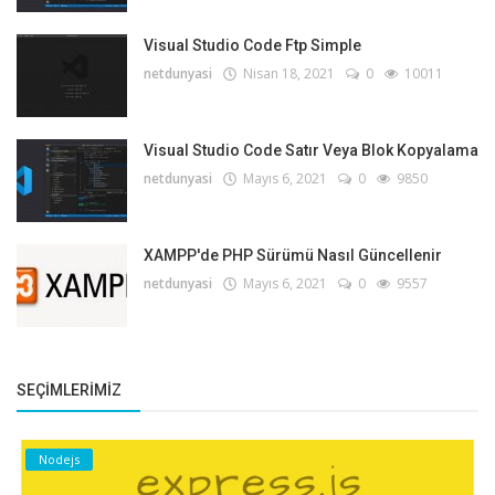
Visual Studio Code Ftp Simple
netdunyasi
Nisan 18, 2021
0
10011
Visual Studio Code Satır Veya Blok Kopyalama
netdunyasi
Mayıs 6, 2021
0
9850
XAMPP'de PHP Sürümü Nasıl Güncellenir
netdunyasi
Mayıs 6, 2021
0
9557
SEÇIMLERIMIZ
Nodejs