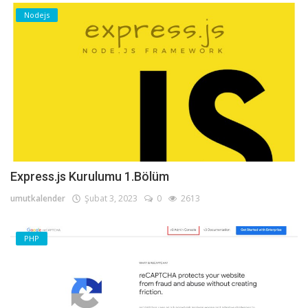
Nodejs
Express.js Kurulumu 1.Bölüm
umutkalender
Şubat 3, 2023
0
2613
PHP