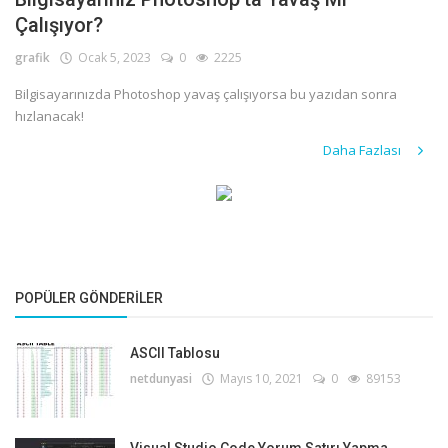
Çalışıyor?
Giriş
grafik
Ocak 5, 2023
0
2225
Kayıt
Bilgisayarınızda Photoshop yavaş çalışıyorsa bu yazıdan sonra
hızlanacak!
Daha Fazlası
POPÜLER GÖNDERILER
ASCII Tablosu
netdunyasi
Mayıs 10, 2021
0
89153