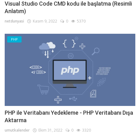
Visual Studio Code CMD kodu ile başlatma (Resimli
Anlatım)
netdunyasi
Kasım 9, 2022
0
5370
PHP
PHP ile Veritabanı Yedekleme - PHP Veritabanı Dışa
Aktarma
umutkalender
Ekim 31, 2022
0
3320