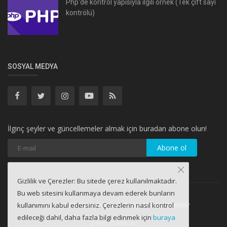
Php'de kontrol yapısıyla ilgili örnek (Tek çift sayı
kontrölü)
SOSYAL MEDYA
İlginç şeyler ve güncellemeler almak için buradan abone olun!
Abone ol
Gizlilik ve Çerezler: Bu sitede çerez kullanılmaktadır.
Bu web sitesini kullanmaya devam ederek bunların
Copyright 2021 Netdunyası - Bütün Hakları Saklıdır
kullanımını kabul edersiniz. Çerezlerin nasıl kontrol
edileceği dahil, daha fazla bilgi edinmek için
buraya
Çerez Politikası