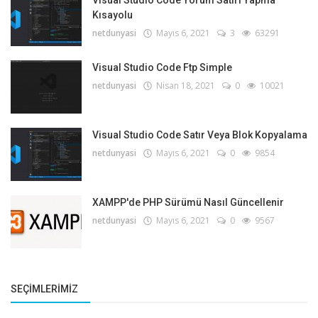
Visual Studio Code Yorum Satırı Yapma
Kısayolu
netdunyasi
Mayıs 6, 2021
3
63291
Visual Studio Code Ftp Simple
netdunyasi
Nisan 18, 2021
0
10021
Visual Studio Code Satır Veya Blok Kopyalama
netdunyasi
Mayıs 6, 2021
0
9854
XAMPP'de PHP Sürümü Nasıl Güncellenir
netdunyasi
Mayıs 6, 2021
0
9567
SEÇIMLERIMIZ