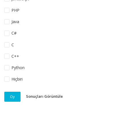
PHP
Java
C#
C
C++
Python
Hiçbiri
Sonuçları Görüntüle
Oy