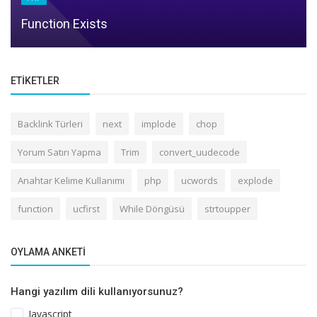
Function Exists
ETIKETLER
Backlink Türleri
next
implode
chop
Yorum Satırı Yapma
Trim
convert_uudecode
Anahtar Kelime Kullanımı
php
ucwords
explode
function
ucfirst
While Döngüsü
strtoupper
OYLAMA ANKETI
Hangi yazılım dili kullanıyorsunuz?
Javascript