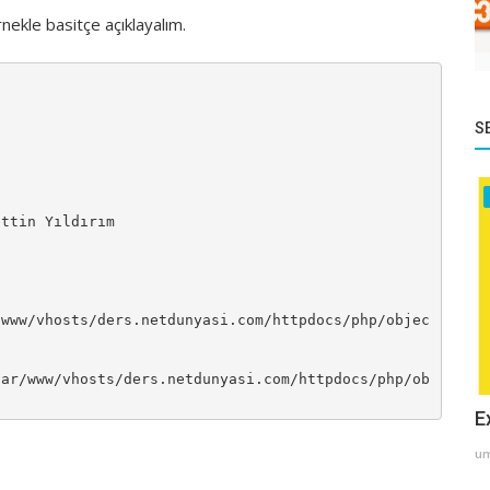
nekle basitçe açıklayalım.
S
/www/vhosts/ders.netdunyasi.com/httpdocs/php/objec
var/www/vhosts/ders.netdunyasi.com/httpdocs/php/ob
E
um