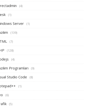
irectadmin
(4)
lesk
(1)
indows Server
(1)
zılım
(139)
TML
(7)
HP
(128)
odejs
(4)
zılım Programları
(9)
sual Studio Code
(8)
otepad++
(1)
eo
(6)
afik
(5)