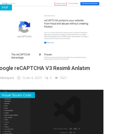
PHP
oogle reCAPTCHA V3 Resimli Anlatım
tdunyasi
Ocak 4, 2023
0
3621
Visual Studio Code