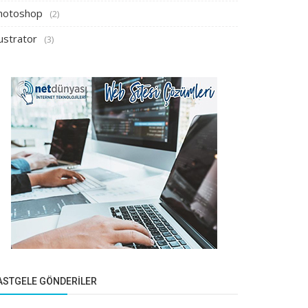
hotoshop
(2)
lustrator
(3)
ASTGELE GÖNDERILER