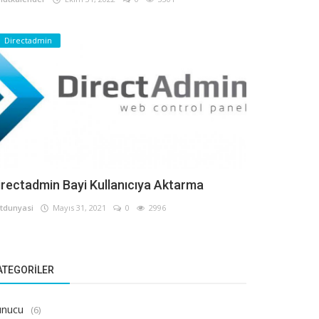
Directadmin
irectadmin Bayi Kullanıcıya Aktarma
tdunyasi
Mayıs 31, 2021
0
2996
ATEGORILER
unucu
(6)