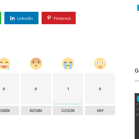
Linkedin
Pinterest
G
ne
0
0
1
0
KOMIK
KIZGIN
ÜZGÜN
VAY