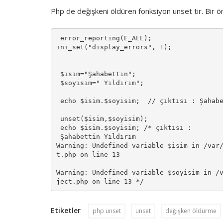
Php de değişkeni öldüren fonksiyon unset tir. Bir ör
 error_reporting(E_ALL);

ini_set("display_errors", 1);

 $isim="Şahabettin";

 $soyisim=" Yıldırım";

 echo $isim.$soyisim;  // çıktısı : Şahabettin Yıldırım 

 unset($isim,$soyisim);

 echo $isim.$soyisim; /* çıktısı :  

 Şahabettin Yıldırım

Warning: Undefined variable $isim in /var
t.php on line 13

Warning: Undefined variable $soyisim in /
ject.php on line 13 */
Etiketler
php unset
unset
değişken öldürme