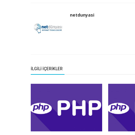
netdunyasi
İLGILI İÇERIKLER