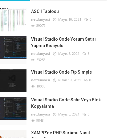
ASCII Tablosu
netdunyasi
Mayıs 10, 2021
0
89079
Visual Studio Code Yorum Satırı
Yapma Kısayolu
netdunyasi
Mayıs 6, 2021
3
63258
Visual Studio Code Ftp Simple
netdunyasi
Nisan 18, 2021
0
10000
Visual Studio Code Satır Veya Blok
Kopyalama
netdunyasi
Mayıs 6, 2021
0
9848
XAMPP'de PHP Sürümü Nasıl