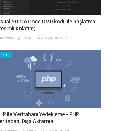
isual Studio Code CMD kodu ile başlatma
Resimli Anlatım)
tdunyasi
Kasım 9, 2022
0
5362
PHP
HP ile Veritabanı Yedekleme - PHP
eritabanı Dışa Aktarma
utkalender
Ekim 31, 2022
0
3301