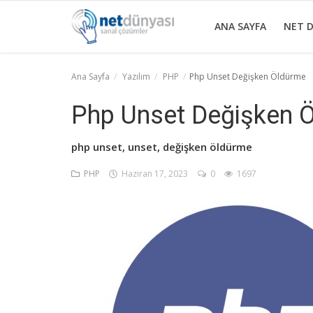
ANA SAYFA
NET 
Ana Sayfa
Yazılım
PHP
Php Unset Değişken Öldürme
Ana Sayfa
Php Unset Değişken 
Net Dünyası
php unset, unset, değişken öldürme
Grafik
PHP
Haziran 17, 2023
0
1697
Seo
Sunucu
Yazılım
Yazılım Programları
İletişim