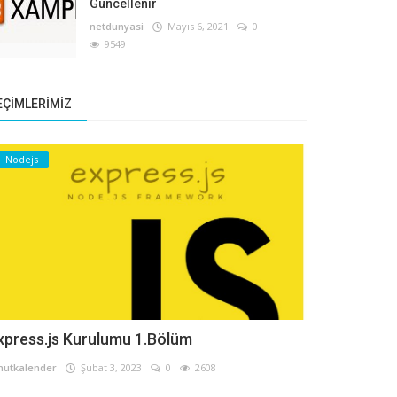
Güncellenir
netdunyasi
Mayıs 6, 2021
0
9549
EÇIMLERIMIZ
Nodejs
xpress.js Kurulumu 1.Bölüm
utkalender
Şubat 3, 2023
0
2608