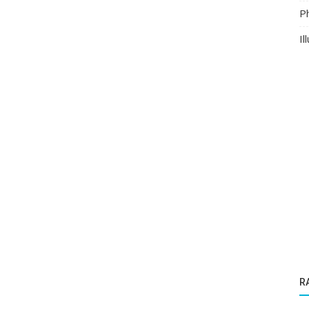
P
Il
R