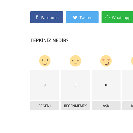
Facebook
Twitter
Whatsapp
TEPKINIZ NEDIR?
0
0
0
BEĞENI
BEĞENMEMEK
AŞK