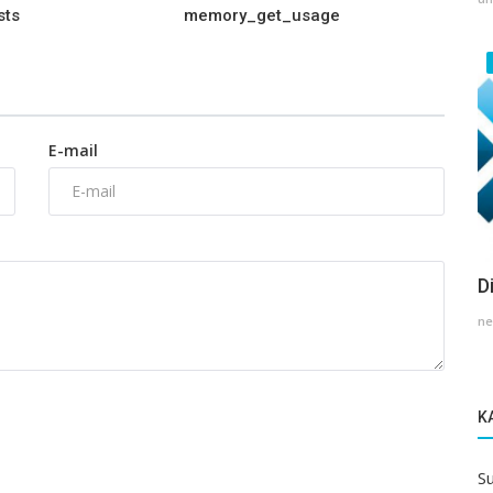
sts
memory_get_usage
E-mail
D
ne
K
S