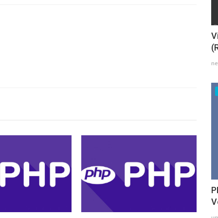
V
(
ne
P
V
um