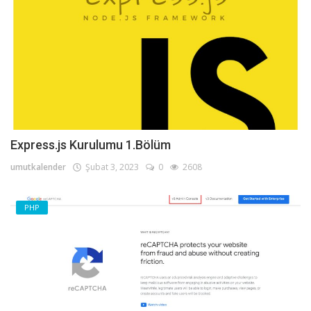
Express.js Kurulumu 1.Bölüm
umutkalender
Şubat 3, 2023
0
2608
PHP