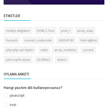
ETIKETLER
nodejs değişken
HTML 5 Test
print_r
array_map
foreach
convert_uudecode
GROUP BY
html eğitimi
php php veri tipleri
sabit
array_combine
current
yeni sayfa açma
GLOBALS
strpos
OYLAMA ANKETI
Hangi yazılım dili kullanıyorsunuz?
Javascript
PHP