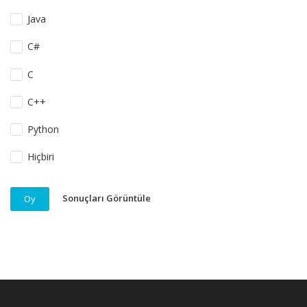
Java
C#
C
C++
Python
Hiçbiri
Sonuçları Görüntüle
Oy