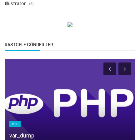
Illustrator
(3)
RASTGELE GÖNDERILER
HTML
XHTML Eklentileri