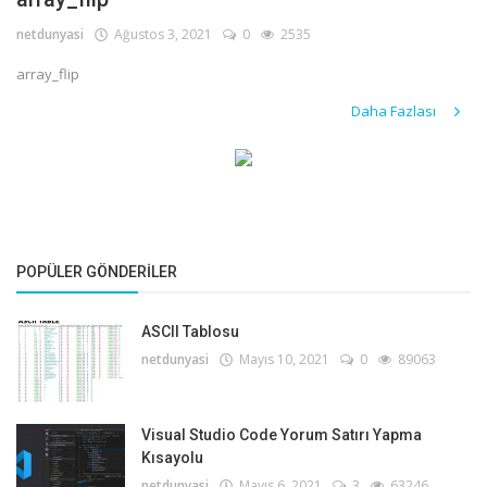
netdunyasi
Ağustos 3, 2021
0
2535
Giriş
array_flip
Kayıt
Daha Fazlası
POPÜLER GÖNDERILER
ASCII Tablosu
netdunyasi
Mayıs 10, 2021
0
89063
Visual Studio Code Yorum Satırı Yapma
Kısayolu
netdunyasi
Mayıs 6, 2021
3
63246