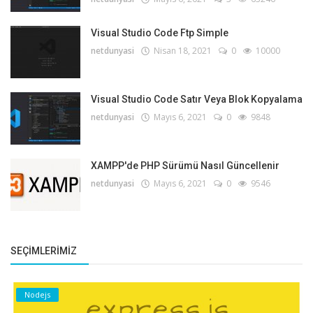
Visual Studio Code Ftp Simple
netdunyasi
Nisan 18, 2021
0
10000
Visual Studio Code Satır Veya Blok Kopyalama
netdunyasi
Mayıs 6, 2021
0
9848
XAMPP'de PHP Sürümü Nasıl Güncellenir
netdunyasi
Mayıs 6, 2021
0
9546
SEÇIMLERIMIZ
Nodejs