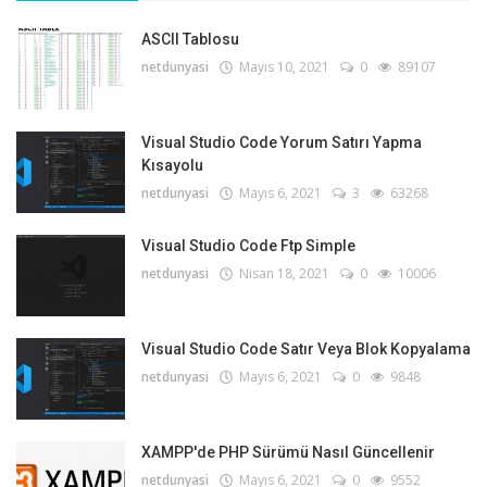
ASCII Tablosu
netdunyasi
Mayıs 10, 2021
0
89107
Visual Studio Code Yorum Satırı Yapma
Kısayolu
netdunyasi
Mayıs 6, 2021
3
63268
Visual Studio Code Ftp Simple
netdunyasi
Nisan 18, 2021
0
10006
Visual Studio Code Satır Veya Blok Kopyalama
netdunyasi
Mayıs 6, 2021
0
9848
XAMPP'de PHP Sürümü Nasıl Güncellenir
netdunyasi
Mayıs 6, 2021
0
9552