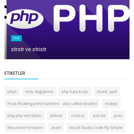
PHP
strstr ve stristr
ETIKETLER
php5
renk değiştirme
php hata kodu
chunk_split
Float (floating point numbers - also called double)
nodejs
php php veri tipleri
debian
node.js
extract
prev
Recursive Fonsiyon
asort
Visual Studio Code Ftp Simple