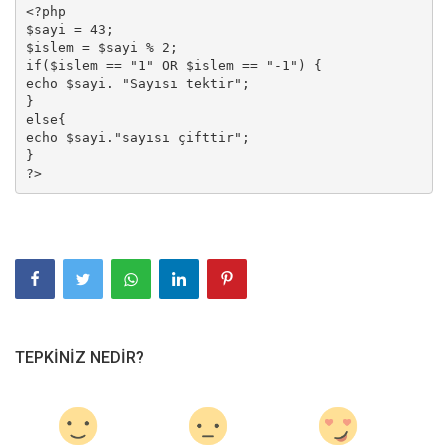
<?php 

$sayi = 43;

Giriş
$islem = $sayi % 2;

if($islem == "1" OR $islem == "-1") {

Kayıt
echo $sayi. "Sayısı tektir";

}

else{

echo $sayi."sayısı çifttir";

}

?>
TEPKINIZ NEDIR?