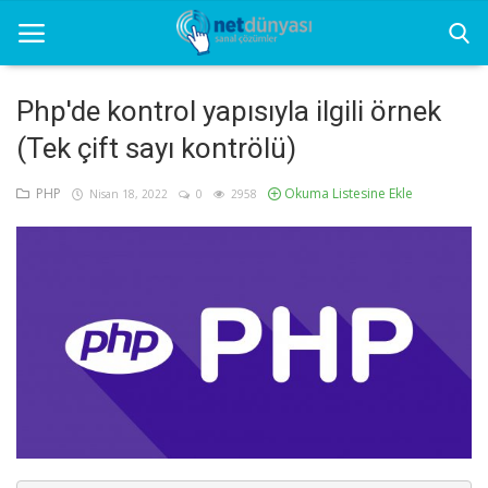
Php'de kontrol yapısıyla ilgili örnek
(Tek çift sayı kontrölü)
Ana Sayfa
PHP
Okuma Listesine Ekle
Nisan 18, 2022
0
2958
Net Dünyası
Grafik
Seo
Sunucu
Yazılım
Yazılım Programları
İletişim