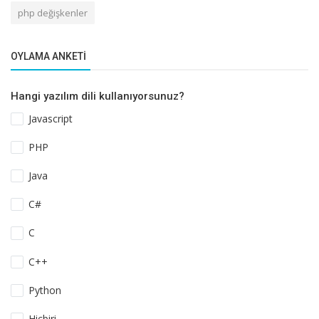
php değişkenler
OYLAMA ANKETI
Hangi yazılım dili kullanıyorsunuz?
Javascript
PHP
Java
C#
C
C++
Python
Hiçbiri