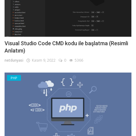
Visual Studio Code CMD kodu ile başlatma (Resimli
Anlatım)
netdunyasi
Kasım 9, 2022
0
5366
PHP