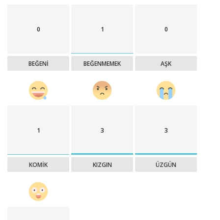
0
1
0
BEĞENI
BEĞENMEMEK
AŞK
1
3
3
KOMIK
KIZGIN
ÜZGÜN