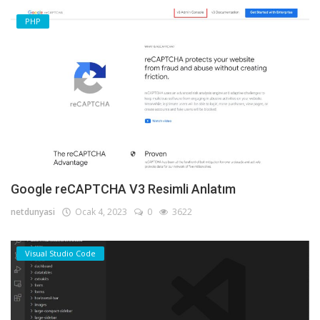
PHP
Google reCAPTCHA V3 Resimli Anlatım
netdunyasi
Ocak 4, 2023
0
3622
Visual Studio Code