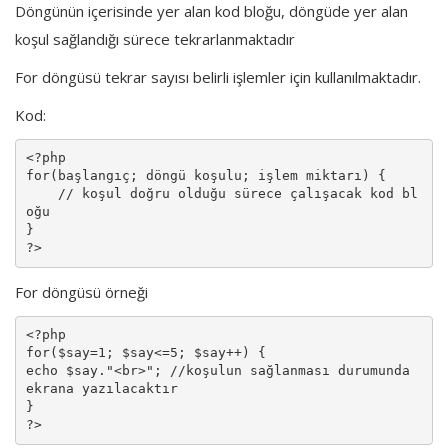
Döngünün içerisinde yer alan kod bloğu, döngüde yer alan
Giriş
koşul sağlandığı sürece tekrarlanmaktadır
For döngüsü tekrar sayısı belirli işlemler için kullanılmaktadır.
Kayıt
Kod:
<?php 

for(başlangıç; döngü koşulu; işlem miktarı) {

    // koşul doğru olduğu sürece çalışacak kod bl
oğu

}

?>
For döngüsü örneği
<?php 

for($say=1; $say<=5; $say++) {

echo $say."<br>"; //koşulun sağlanması durumunda 
ekrana yazılacaktır

}

?>