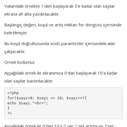
Yukarıdaki örnekte 1'den başlayarak 5'e kadar olan sayılar
ekrana alt alta yazdırılacaktır.
Başlangıç değeri, koşul ve artış miktarı for döngüsü içerisinde
belirtilmiştir.
Bu koşul doğrultusunda süslü parantezler içerisindeki alan
çalışacaktır.
Örnek kodumuz
Aşşağıdaki örnek ile ekranımıza 0'dan başlayarak 10'a kadar
olan sayılar bastırılacaktır.
<?php 

for($sayi=0; $sayi <= 10; $sayi++){

echo $sayi."<br>";

}

?>
Aşşağıdaki örnek ile 0'dan 10'a 2 şer 2 şet artma ve 2'şer