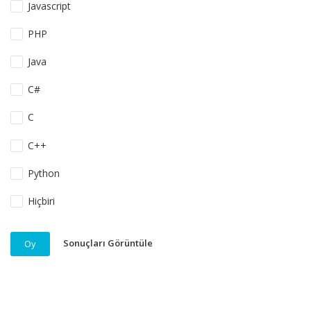
Javascript
PHP
Java
C#
C
C++
Python
Hiçbiri
Sonuçları Görüntüle
Oy