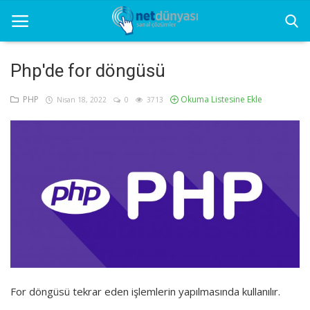
Php'de for döngüsü
Ana Sayfa
PHP
Okuma Listesine Ekle
Nisan 18, 2022
0
3713
Net Dünyası
Grafik
Seo
Sunucu
Yazılım
Yazılım Programları
For döngüsü tekrar eden işlemlerin yapılmasında kullanılır.
İletişim