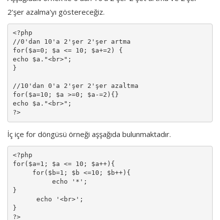
2'şer azalma'yı göstereceğiz.
<?php 

//0'dan 10'a 2'şer 2'şer artma

for($a=0; $a <= 10; $a+=2) {

echo $a."<br>";

}

//10'dan 0'a 2'şer 2'şer azaltma

for($a=10; $a >=0; $a-=2){}

echo $a."<br>";

?>
İç içe for döngüsü örneği aşşağıda bulunmaktadır.
<?php 

for($a=1; $a <= 10; $a++){

     for($b=1; $b <=10; $b++){

          echo '*';

}

      echo '<br>';

}

?>