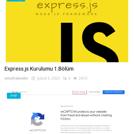
Express.js Kurulumu 1.Bölüm
umutkalender
Şubat 3, 2023
0
2610
PHP