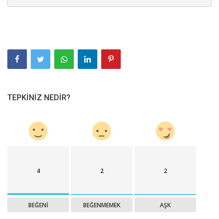
TEPKINIZ NEDIR?
4
2
2
BEĞENI
BEĞENMEMEK
AŞK