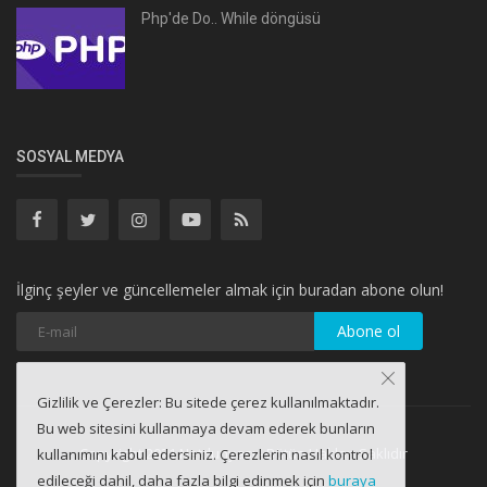
Php'de Do.. While döngüsü
SOSYAL MEDYA
İlginç şeyler ve güncellemeler almak için buradan abone olun!
Abone ol
Gizlilik ve Çerezler: Bu sitede çerez kullanılmaktadır.
Bu web sitesini kullanmaya devam ederek bunların
Copyright 2021 Netdunyası - Bütün Hakları Saklıdır
kullanımını kabul edersiniz. Çerezlerin nasıl kontrol
edileceği dahil, daha fazla bilgi edinmek için
buraya