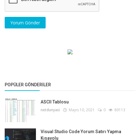
Yorum Gönder
POPÜLER GÖNDERILER
ASCII Tablosu
netdunyasi
Mayıs 10, 2021
0
89113
Visual Studio Code Yorum Satırı Yapma
Kısayolu