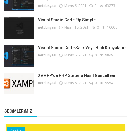
netdunyasi
Mayıs 6, 2021
3
63273
Visual Studio Code Ftp Simple
netdunyasi
Nisan 18, 2021
0
10006
Visual Studio Code Satır Veya Blok Kopyalama
netdunyasi
Mayıs 6, 2021
0
9849
XAMPP'de PHP Sürümü Nasıl Güncellenir
netdunyasi
Mayıs 6, 2021
0
9554
SEÇIMLERIMIZ
Nodejs