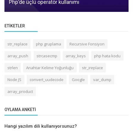
Php'de üçlü operatör kullanımı
ETIKETLER
str_replace
php gruplama
Recursive Fonsiyon
array_push
strcasecmp
array_keys
php hata kodu
strlen
Anahtar Kelime Yoğunluğu
str_ireplace
Node JS
convert_uudecode
Google
var_dump
array_product
OYLAMA ANKETI
Hangi yazılım dili kullanıyorsunuz?