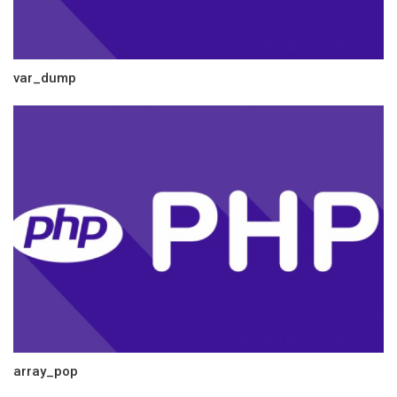
var_dump
array_pop